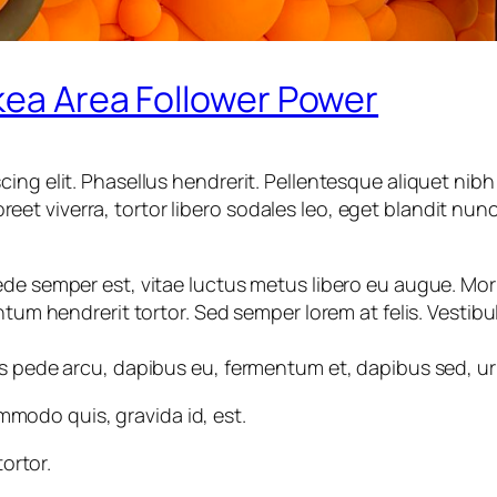
kea Area Follower Power
ng elit. Phasellus hendrerit. Pellentesque aliquet nibh n
aoreet viverra, tortor libero sodales leo, eget blandit nun
ede semper est, vitae luctus metus libero eu augue. Mo
ntum hendrerit tortor. Sed semper lorem at felis. Vestib
us pede arcu, dapibus eu, fermentum et, dapibus sed, ur
mmodo quis, gravida id, est.
ortor.