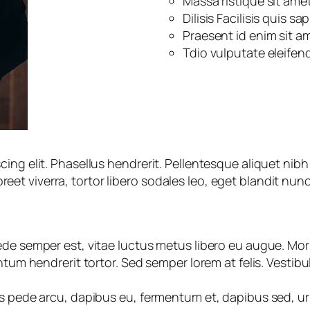
Massa ristique sit ame
Dilisis Facilisis quis s
Praesent id enim sit a
Tdio vulputate eleifend 
ng elit. Phasellus hendrerit. Pellentesque aliquet nibh n
aoreet viverra, tortor libero sodales leo, eget blandit nun
ede semper est, vitae luctus metus libero eu augue. Mo
ntum hendrerit tortor. Sed semper lorem at felis. Vestib
us pede arcu, dapibus eu, fermentum et, dapibus sed, ur