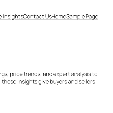
e Insights
Contact Us
Home
Sample Page
gs, price trends, and expert analysis to
these insights give buyers and sellers