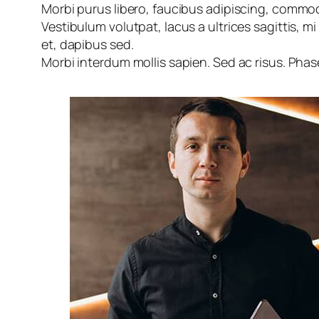
Morbi purus libero, faucibus adipiscing, commodo
Vestibulum volutpat, lacus a ultrices sagittis, 
et, dapibus sed.
Morbi interdum mollis sapien. Sed ac risus. Phase