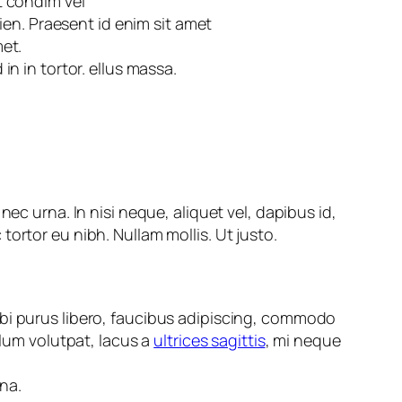
t condim vel
apien. Praesent id enim sit amet
met.
in in tortor. ellus massa.
ec urna. In nisi neque, aliquet vel, dapibus id,
c tortor eu nibh. Nullam mollis. Ut justo.
rbi purus libero, faucibus adipiscing, commodo
ulum volutpat, lacus a
ultrices sagittis
, mi neque
na.