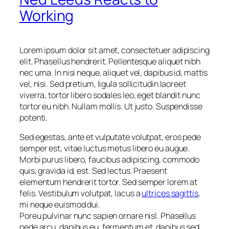
Working
Lorem ipsum dolor sit amet, consectetuer adipiscing
elit. Phasellus hendrerit. Pellentesque aliquet nibh
nec urna. In nisi neque, aliquet vel, dapibus id, mattis
vel, nisi. Sed pretium, ligula sollicitudin laoreet
viverra, tortor libero sodales leo, eget blandit nunc
tortor eu nibh. Nullam mollis. Ut justo. Suspendisse
potenti.
Sed egestas, ante et vulputate volutpat, eros pede
semper est, vitae luctus metus libero eu augue.
Morbi purus libero, faucibus adipiscing, commodo
quis, gravida id, est. Sed lectus. Praesent
elementum hendrerit tortor. Sed semper lorem at
felis. Vestibulum volutpat, lacus a
ultrices sagittis
,
mi neque euismod dui.
Poreu pulvinar nunc sapien ornare nisl. Phasellus
pede arcu, dapibus eu, fermentum et, dapibus sed,