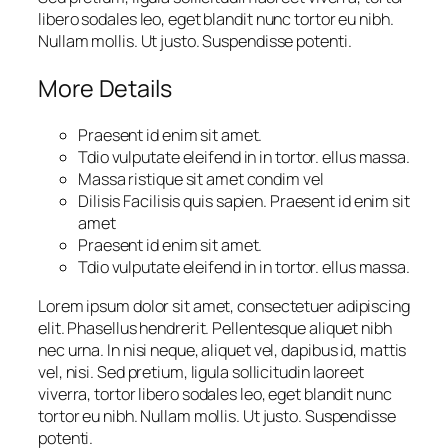
libero sodales leo, eget blandit nunc tortor eu nibh.
Nullam mollis. Ut justo. Suspendisse potenti.
More Details
Praesent id enim sit amet.
Tdio vulputate eleifend in in tortor. ellus massa.
Massa ristique sit amet condim vel
Dilisis Facilisis quis sapien. Praesent id enim sit
amet
Praesent id enim sit amet.
Tdio vulputate eleifend in in tortor. ellus massa.
Lorem ipsum dolor sit amet, consectetuer adipiscing
elit. Phasellus hendrerit. Pellentesque aliquet nibh
nec urna. In nisi neque, aliquet vel, dapibus id, mattis
vel, nisi. Sed pretium, ligula sollicitudin laoreet
viverra, tortor libero sodales leo, eget blandit nunc
tortor eu nibh. Nullam mollis. Ut justo. Suspendisse
potenti.