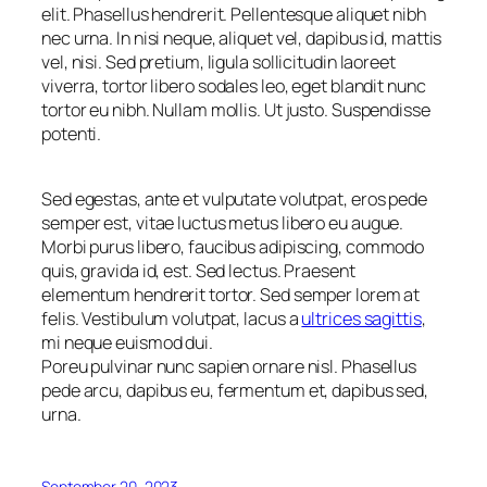
elit. Phasellus hendrerit. Pellentesque aliquet nibh
nec urna. In nisi neque, aliquet vel, dapibus id, mattis
vel, nisi. Sed pretium, ligula sollicitudin laoreet
viverra, tortor libero sodales leo, eget blandit nunc
tortor eu nibh. Nullam mollis. Ut justo. Suspendisse
potenti.
Sed egestas, ante et vulputate volutpat, eros pede
semper est, vitae luctus metus libero eu augue.
Morbi purus libero, faucibus adipiscing, commodo
quis, gravida id, est. Sed lectus. Praesent
elementum hendrerit tortor. Sed semper lorem at
felis. Vestibulum volutpat, lacus a
ultrices sagittis
,
mi neque euismod dui.
Poreu pulvinar nunc sapien ornare nisl. Phasellus
pede arcu, dapibus eu, fermentum et, dapibus sed,
urna.
September 20, 2023