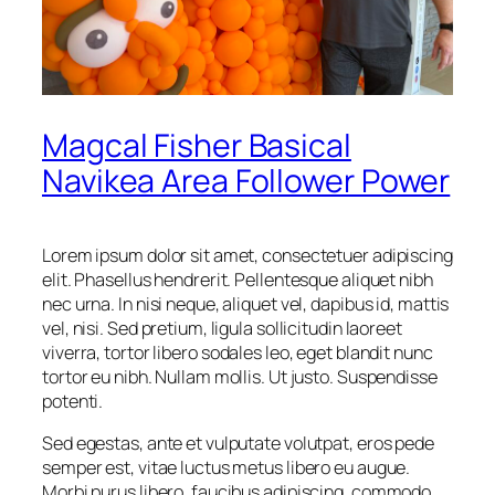
Magcal Fisher Basical
Navikea Area Follower Power
Lorem ipsum dolor sit amet, consectetuer adipiscing
elit. Phasellus hendrerit. Pellentesque aliquet nibh
nec urna. In nisi neque, aliquet vel, dapibus id, mattis
vel, nisi. Sed pretium, ligula sollicitudin laoreet
viverra, tortor libero sodales leo, eget blandit nunc
tortor eu nibh. Nullam mollis. Ut justo. Suspendisse
potenti.
Sed egestas, ante et vulputate volutpat, eros pede
semper est, vitae luctus metus libero eu augue.
Morbi purus libero, faucibus adipiscing, commodo